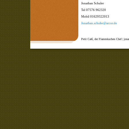
Jonathan Schuler
Tel 07576 962320
Mobil 01629322013
Jonathan.schuler@arcor.de
Petit Café, der Flammkuchen Chef | jona